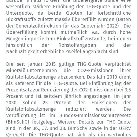
Darüber hinaus fordern die Bioenergieverbände eine
wesentlich stärkere Erhöhung der THG-Quote und der
Unterquote, da beide Quoten für fortschrittliche
Biokraftstoffe zuletzt massiv übererfüllt wurden (Daten
der Generalzolldirektion für das Quotenjahr 2022) . Die
Übererfüllung kommt mutmaßlich v.a. durch hohe
Mengen importiertem Biokraftstoff zustande, bei denen
hinsichtlich der Rohstoffangaben und der
Nachhaltigkeit erhebliche Zweifel angebracht sind.
Die seit Januar 2015 gültige THG-Quote verpflichtet
Mineralölunternehmen die CO2-Emissionen ihrer
Kraftstoffabsatzmenge abzusenken. Das Jahr 2010 dient
als Referenz für die THG-Quote. Bei Einführung lag der
Prozentsatz zur Reduzierung der CO2-Emissionen bei 3,5
Prozent und ist seitdem jährlich angestiegen. Im Jahr
2030 sollen 25 Prozent der Emissionen der
Kraftstoffabsatzmenge reduziert werden. Die
Verpflichtung ist im Bundes-Immissionsschutzgesetz
(BImSchG) festgelegt. Weitere Details zur THG-Quote
sind in der 36., 37. und 38. BImSchV sowie in der UERV
geregelt. Die THG-Quote hat sich als ein wertvolles