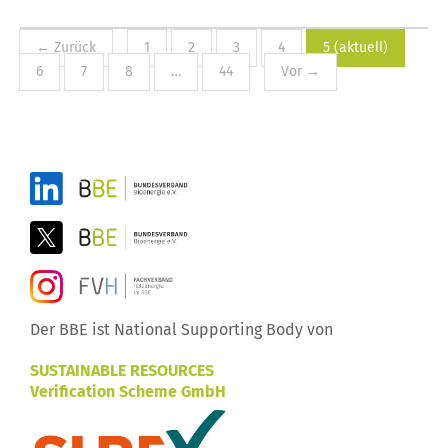
← Zurück
1
2
3
4
5
(aktuell)
6
7
8
…
44
Vor →
Der BBE ist National Supporting Body von
SUSTAINABLE RESOURCES
Verification Scheme GmbH