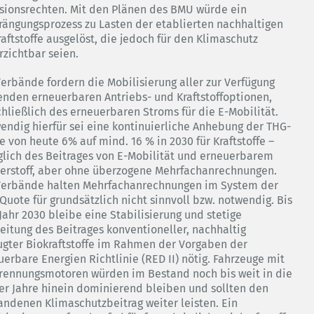
sionsrechten. Mit den Plänen des BMU würde ein
rängungsprozess zu Lasten der etablierten nachhaltigen
raftstoffe ausgelöst, die jedoch für den Klimaschutz
rzichtbar seien.
Verbände fordern die Mobilisierung aller zur Verfügung
enden erneuerbaren Antriebs- und Kraftstoffoptionen,
chließlich des erneuerbaren Stroms für die E-Mobilität.
endig hierfür sei eine kontinuierliche Anhebung der THG-
e von heute 6% auf mind. 16 % in 2030 für Kraftstoffe –
glich des Beitrages von E-Mobilität und erneuerbarem
erstoff, aber ohne überzogene Mehrfachanrechnungen.
Verbände halten Mehrfachanrechnungen im System der
Quote für grundsätzlich nicht sinnvoll bzw. notwendig. Bis
Jahr 2030 bleibe eine Stabilisierung und stetige
eitung des Beitrages konventioneller, nachhaltig
ugter Biokraftstoffe im Rahmen der Vorgaben der
uerbare Energien Richtlinie (RED II) nötig. Fahrzeuge mit
rennungsmotoren würden im Bestand noch bis weit in die
er Jahre hinein dominierend bleiben und sollten den
andenen Klimaschutzbeitrag weiter leisten. Ein