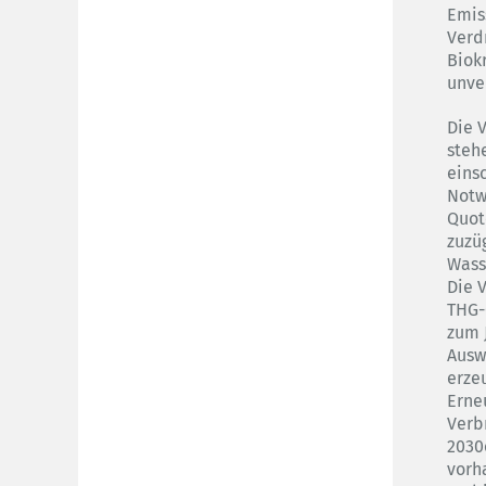
Emis
Verd
Biok
unve
Die 
steh
eins
Notw
Quot
zuzü
Wass
Die 
THG-
zum 
Ausw
erze
Erne
Verb
2030
vorh