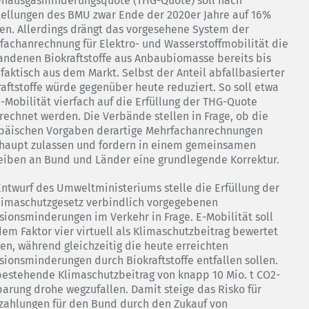
bhausgasminderungsquote (THG-Quote) soll nach
tellungen des BMU zwar Ende der 2020er Jahre auf 16%
gen. Allerdings drängt das vorgesehene System der
fachanrechnung für Elektro- und Wasserstoffmobilität die
andenen Biokraftstoffe aus Anbaubiomasse bereits bis
 faktisch aus dem Markt. Selbst der Anteil abfallbasierter
raftstoffe würde gegenüber heute reduziert. So soll etwa
E-Mobilität vierfach auf die Erfüllung der THG-Quote
rechnet werden. Die Verbände stellen in Frage, ob die
päischen Vorgaben derartige Mehrfachanrechnungen
haupt zulassen und fordern in einem gemeinsamen
eiben an Bund und Länder eine grundlegende Korrektur.
Entwurf des Umweltministeriums stelle die Erfüllung der
limaschutzgesetz verbindlich vorgegebenen
sionsminderungen im Verkehr in Frage. E-Mobilität soll
dem Faktor vier virtuell als Klimaschutzbeitrag bewertet
en, während gleichzeitig die heute erreichten
sionsminderungen durch Biokraftstoffe entfallen sollen.
bestehende Klimaschutzbeitrag von knapp 10 Mio. t CO2-
parung drohe wegzufallen. Damit steige das Risko für
fzahlungen für den Bund durch den Zukauf von