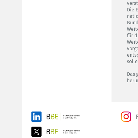
vers
Die 
nati
Bund
Weit
für 
Weit
vorg
ents
soll
Das 
heru