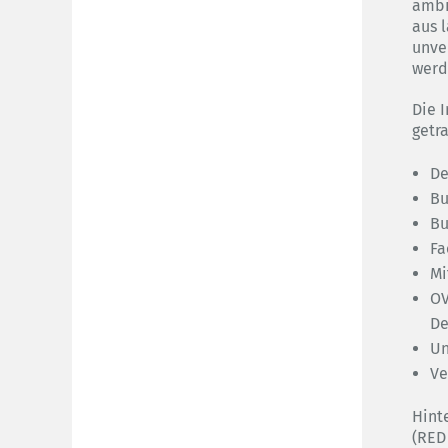
ambit
aus l
unve
werd
Die I
getr
De
Bu
Bu
Fa
Mi
OV
De
Un
Ve
Hint
(RED