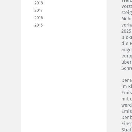
Trei
2018
Vors
2017
stei
2016
Mehr
vorh
2015
2025
Biok
die 
ange
euro
über
Schr
Der 
im K
Emis
mit 
werd
Emis
Der 
Eins
Stra